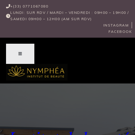
+(33) 0771067080
LUNDI: SUR RDV / MARDI – VENDREDI : 09H00 – 19H00 / 
SAMEDI 09H00 – 12H00 (AM SUR RDV) 
INSTAGRAM
FACEBOOK