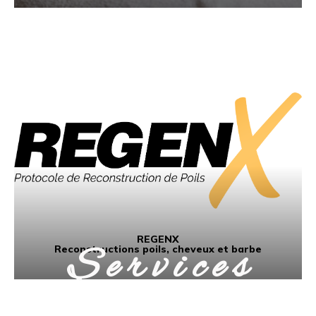
REGENX
S e r v i c e s
Reconstructions poils, cheveux et barbe